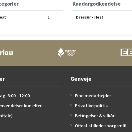
tegorier
Kandargodkendelse
Hest
1
Dressur - Hest
er
Genveje
g: 8:00 - 12:00
Find medarbejder
envendelser kun efter
Privatlivspolitik
ftale)
Betingelser & vilkår
Oftest stillede spørgsmål