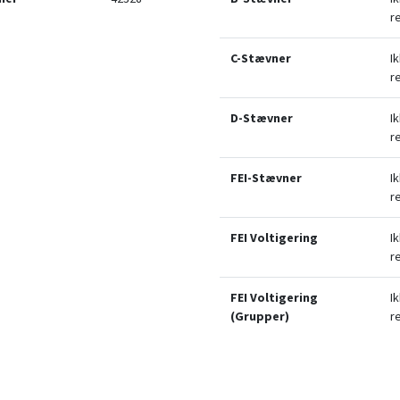
r
C-Stævner
I
r
D-Stævner
I
r
FEI-Stævner
I
r
FEI Voltigering
I
r
FEI Voltigering
I
(Grupper)
r