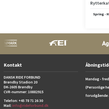
Rytterka
Spring - 
Kontakt
Åbningstid
DANSK RIDE FORBUND
Mandag - freda
Brøndby Stadion 20
DK-2605 Brøndby
(Personlige h
CVR-nummer: 10882915
forudgående a
Telefon: +45 78 71 26 30
Mail:
info@rideforbund.dk