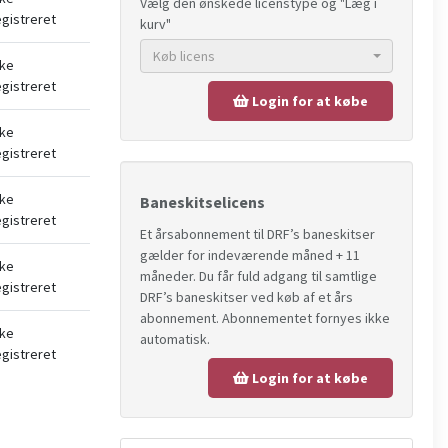
Vælg den ønskede licenstype og "Læg i
egistreret
kurv"
Køb licens
kke
egistreret
Login for at købe
kke
egistreret
kke
Baneskitselicens
egistreret
Et årsabonnement til DRF’s baneskitser
gælder for indeværende måned + 11
kke
måneder. Du får fuld adgang til samtlige
egistreret
DRF’s baneskitser ved køb af et års
abonnement. Abonnementet fornyes ikke
kke
automatisk.
egistreret
Login for at købe