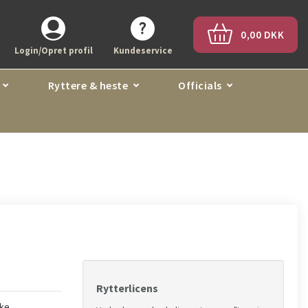
0,00 DKK
Login/Opret profil
Kundeservice
Ryttere & heste
Officials
Rytterlicens
kke