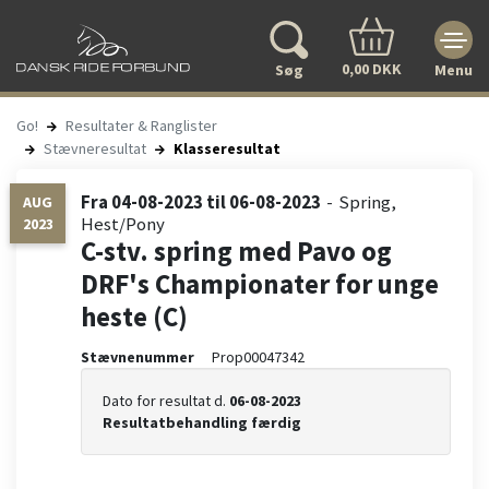
0,00 DKK
Søg
Menu
Go!
Resultater & Ranglister
Stævneresultat
Klasseresultat
Fra
04-08-2023
til
06-08-2023
Spring
AUG
Hest/Pony
2023
C-stv. spring med Pavo og
DRF's Championater for unge
heste (C)
Stævnenummer
Prop00047342
Dato for resultat d.
06-08-2023
Resultatbehandling færdig