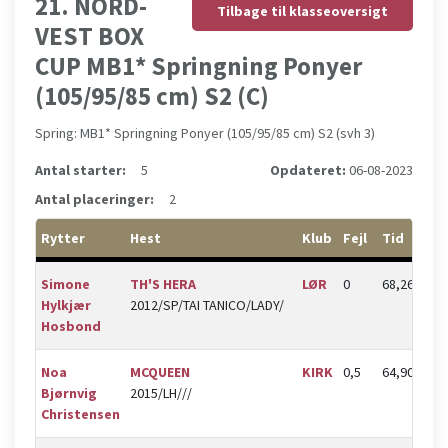
21. NORD-
Tilbage til klasseoversigt
VEST BOX
CUP MB1* Springning Ponyer
(105/95/85 cm) S2 (C)
Spring: MB1* Springning Ponyer (105/95/85 cm) S2 (svh 3)
Antal starter:
5
Opdateret:
06-08-2023
Antal placeringer:
2
Rytter
Hest
Klub
Fejl
Tid
Sl
Simone
TH'S HERA
LØR
0
68,26
8,
Hylkjær
2012/SP/TAI TANICO/LADY/
Hosbond
Noa
MCQUEEN
KIRK
0,5
64,90
8
Bjørnvig
2015/LH///
Christensen